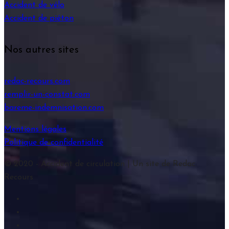
Accident de vélo
Accident de piéton
Nos autres sites
redac-recours.com
remplir-un-constat.com
bareme-indemnisation.com
Mentions légales
Politique de confidentialité
© 2020 - Accident de circulation | Un site de Redac
Recours