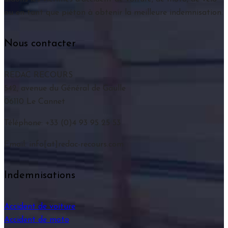
ou en tant que piéton à obtenir la meilleure indemnisation.
Nous contacter
REDAC RECOURS
542, avenue du Général de Gaulle
06110 Le Cannet
Téléphone: +33 (0)4 93 95 25 53
Email: info[at]redac-recours.com
Indemnisations
Accident de voiture
Accident de moto