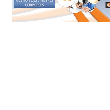
Nos domaines d'intervention
Nous pouvons intervenir dans toute la France et
également en Outre-Mer. Nous intervenons auprès
des compagnies d’assurances, et les organismes tel
que le FGAO , en partenariat avec des
professionnels spécialisés du recours corporel tels
que médecins experts conseils de victimes, avocats,